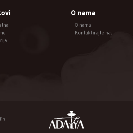
kovi
O nama
etna
O nama
me
Kontaktirajte nas
rija
d1n