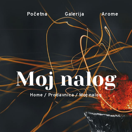
Početna
Početna
Galerija
Arome
Galerija
Adalya Tobacco
Adalya Tobacco
Arome
Kontaktirajte nas
O nama
Moj nalog
Home
Prodavnica
Moj nalog