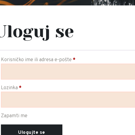
Uloguj se
Korisničko ime ili adresa e-pošte
*
Obavezno
Lozinka
*
Obavezno
Zapamti me
Ulogujte se