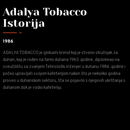
Adalya Tobacco
Istorija
1986
2
ADALYA TOBACCO je globalni brend koji je stvorio stručnjak za
P
duhan, koji je rođen na farmi duhana 1963. godine, diplomirao na
p
sveučilištu sa zvanjem Tehnološki inženjer u duhanu 1986. godine i
g
počeo upravljati svojom kafeterijom nakon što je nekoliko godina
s
proveo u duhanskom sektoru, šta se pojavilo s njegovih ukrštanja s
g
duhanom dok je vodio kafeteriju.
N
t
a