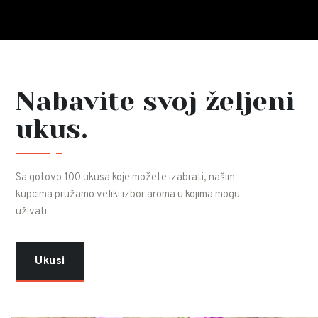
Nabavite svoj željeni
ukus.
Sa gotovo 100 ukusa koje možete izabrati, našim
kupcima pružamo veliki izbor aroma u kojima mogu
uživati.
Ukusi