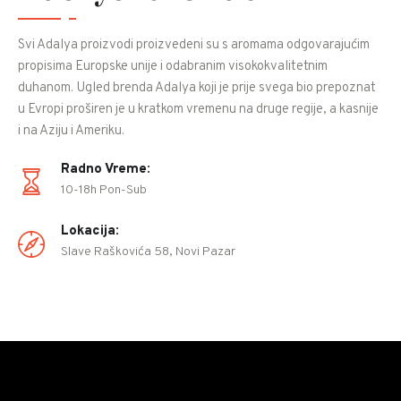
Svi Adalya proizvodi proizvedeni su s aromama odgovarajućim
propisima Europske unije i odabranim visokokvalitetnim
duhanom. Ugled brenda Adalya koji je prije svega bio prepoznat
u Evropi proširen je u kratkom vremenu na druge regije, a kasnije
i na Aziju i Ameriku.
Radno Vreme:
10-18h Pon-Sub
Lokacija:
Slave Raškovića 58, Novi Pazar