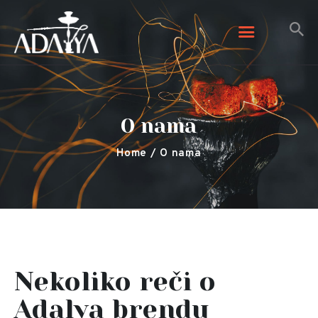
Adalya Tobacco
Adalya Tobacco
Početna
O nama
Galerija
Arome
Home
O nama
Kontaktirajte nas
O nama
Nekoliko reči o
Adalya brendu