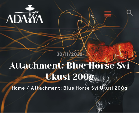
Adalya Tobacco
Adalya Tobacco
Početna
30/11/2022
Galerija
Attachment: Blue Horse Svi
Arome
Ukusi 200g
Kontaktirajte nas
O nama
Home
Attachment: Blue Horse Svi Ukusi 200g