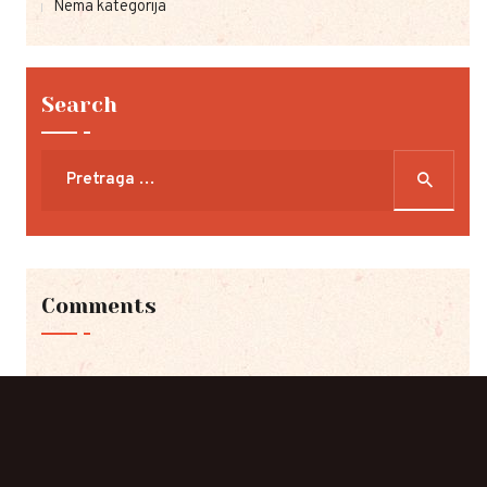
Nema kategorija
Search
Pretraga
za:
Comments