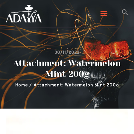
Adalya Tobacco
Adalya Tobacco
Početna
30/11/2022
Galerija
Attachment: Watermelon
Arome
Mint 200g
Kontaktirajte nas
O nama
Home
Attachment: Watermelon Mint 200g