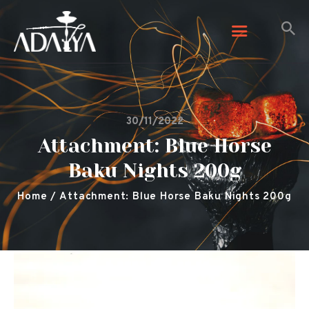
Adalya Tobacco
Adalya Tobacco
Početna
30/11/2022
Galerija
Attachment: Blue Horse
Arome
Baku Nights 200g
Kontaktirajte nas
O nama
Home
Attachment: Blue Horse Baku Nights 200g