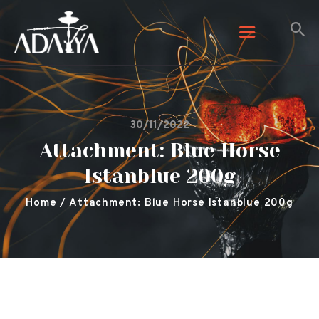
Adalya Tobacco
Adalya Tobacco
Početna
30/11/2022
Galerija
Attachment: Blue Horse
Arome
Istanblue 200g
Kontaktirajte nas
O nama
Home
Attachment: Blue Horse Istanblue 200g