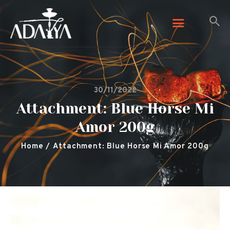
Adalya Tobacco
Adalya Tobacco
Početna
30/11/2022
Galerija
Attachment: Blue Horse Mi
Arome
Amor 200g
Kontaktirajte nas
O nama
Home
Attachment: Blue Horse Mi Amor 200g