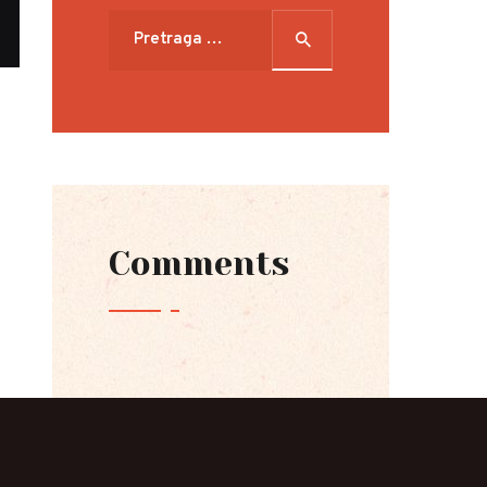
Pretraga
za:
Comments