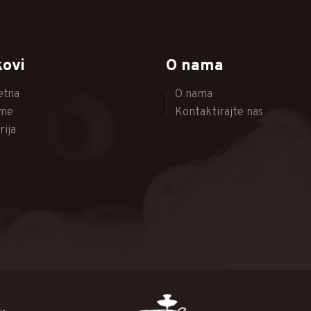
kovi
O nama
etna
O nama
me
Kontaktirajte nas
rija