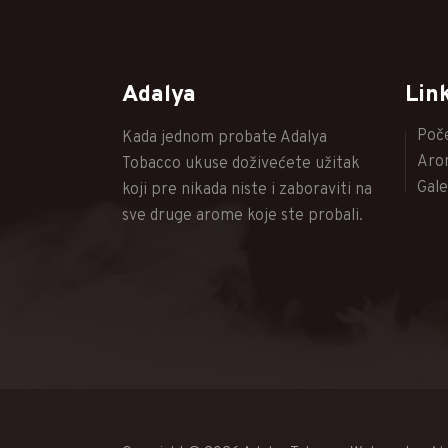
Adalya
Lin
Poč
Kada jednom probate Adalya
Aro
Tobacco ukuse doživećete užitak
Gale
koji pre nikada niste i zaboraviti na
sve druge arome koje ste probali.