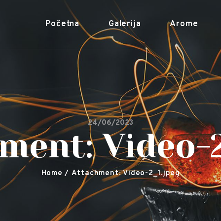
Početna
Početna
Galerija
Arome
Galerija
Adalya Tobacco
Adalya Tobacco
Arome
Kontaktirajte nas
O nama
24/06/2023
ment: Video-2
Home
Attachment: Video-2_1.jpeg